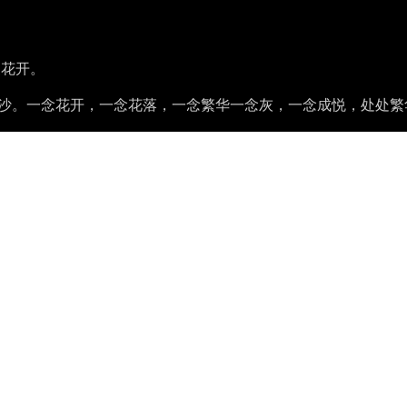
暖花开。
捧黄沙。一念花开，一念花落，一念繁华一念灰，一念成悦，处处繁
hrough constructing elegant hierarchies for maximum code reuse
Blog
Brain
个人博客，学习&随笔
知识库、第二大脑
Bicycling
Life Map