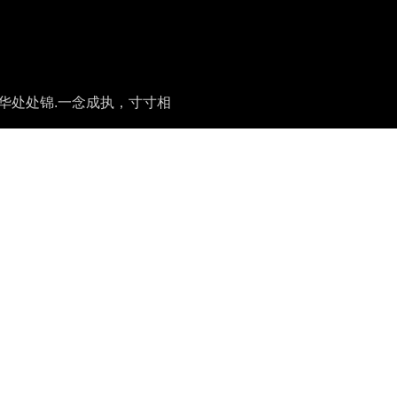
华处处锦.一念成执，寸寸相
 and extensibility.
Camera
摄影相册
Coder