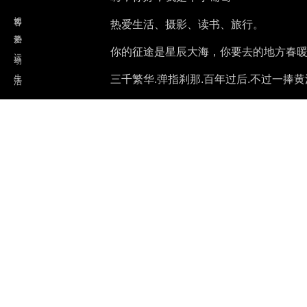
博客
热爱生活、摄影、读书、旅行。
热爱
你的征途是星辰大海，你要去的地方春
运 动
生 活
三千繁华.弹指刹那.百年过后.不过一
思寸寸灰
We're making the world a better place. T
Projects
Home
个人简介、主页、引导页
Camera Tools